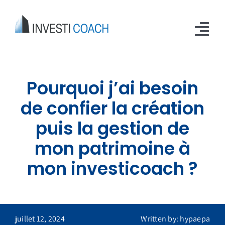
Passer
au
contenu
Tog
Nav
Accueil
Pourquoi j’ai besoin
Qui sommes nous ?
de confier la création
Notre mission
puis la gestion de
mon patrimoine à
Investir
mon investicoach ?
Le blog
Contact
juillet 12, 2024
Written by: hypaepa