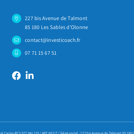
227 bis Avenue de Talmont
85 180 Les Sables d’Olonne
contact@investicoach.fr
07 71 15 67 51
 Cariou RCS 977 941 335 / APE 6831Z / Siège social : 227 bis Avenue de Talmont 85 180