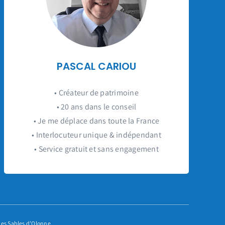
PASCAL CARIOU
• Créateur de patrimoine
• 20 ans dans le conseil
• Je me déplace dans toute la France
• Interlocuteur unique & indépendant
• Service gratuit et sans engagement
 Les Sables d’Olonne