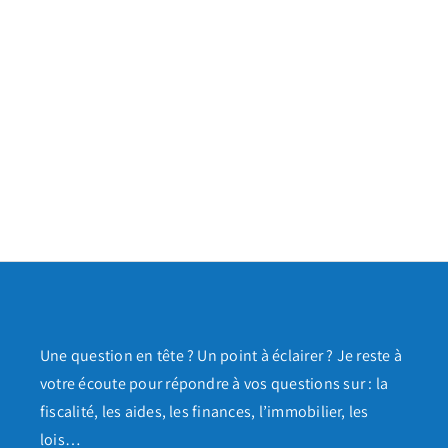
Une question en tête ? Un point à éclairer ? Je reste à
votre écoute pour répondre à vos questions sur : la
fiscalité, les aides, les finances, l’immobilier, les
lois…