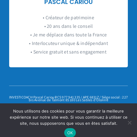
PASCAL CARIOU
• Créateur de patrimoine
• 20 ans dans le conseil
• Je me déplace dans toute la France
• Interlocuteur unique & indépendant
• Service gratuit et sans engagement
INVESTICOACH Pascal Cariou RCS 977 941 335 / APE 6831Z / Siège social : 227
bis Avenue de Talmont 85 180 Les Sables d’Olonne
Mentions légales
– Réalisation :
Hypaepa.com
Nous utilisons des cookies pour vous garantir la meilleure
expérience sur notre site web. Si vous continuez à utiliser ce
site, nous supposerons que vous en êtes satisfait.
OK